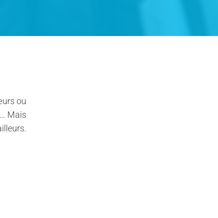
œurs ou
 … Mais
illeurs.